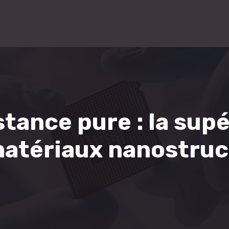
stance pure : la su
matériaux nanostruc