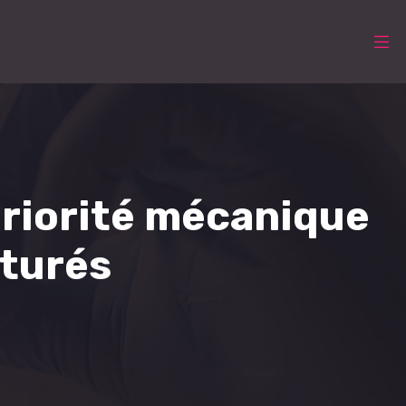
périorité mécanique
turés