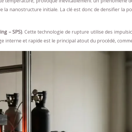
aute température, provoque inévitablement un phénomène 
e la nanostructure initiale. La clé est donc de densifier la 
ring – SPS)
. Cette technologie de rupture utilise des impuls
ge interne et rapide est le principal atout du procédé, comm