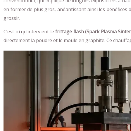
conventionnel, qui implique de longues expositions à h
en former de plus gros, anéantissant ainsi les bénéfices d
grossir.
C’est ici qu’intervient le
frittage flash (Spark Plasma Sinte
directement la poudre et le moule en graphite. Ce chauffa