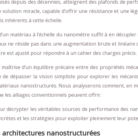
timisés depuis des décennies, atteignent des plafonds de per
ution miracle, capable d’offrir une résistance et une légè
fis inhérents à cette échelle.
’un matériau à l’échelle du nanomètre suffit à en décupler l
ux ne réside pas dans une augmentation brute et linéaire de 
e est ajusté pour répondre à un cahier des charges précis. C
 la maîtrise d’un équilibre précaire entre des propriétés méc
se de dépasser la vision simpliste pour explorer les mécani
 matériaux nanostructurés. Nous analyserons comment, en ma
e les alliages conventionnels peuvent offrir.
pour décrypter les véritables sources de performance des 
ncrètes et les stratégies pour exploiter pleinement leur pote
 architectures nanostructurées