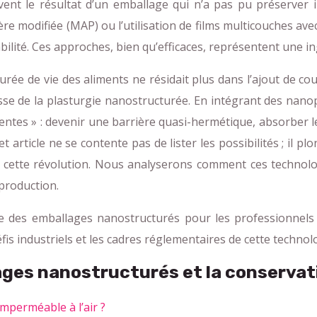
ent le résultat d’un emballage qui n’a pas pu préserver i
e modifiée (MAP) ou l’utilisation de films multicouches ave
abilité. Ces approches, bien qu’efficaces, représentent une i
urée de vie des aliments ne résidait plus dans l’ajout de co
messe de la plasturgie nanostructurée. En intégrant des nano
igentes » : devenir une barrière quasi-hermétique, absorber 
t article ne se contente pas de lister les possibilités ; il
 cette révolution. Nous analyserons comment ces technolog
 production.
e des emballages nanostructurés pour les professionnels d
fis industriels et les cadres réglementaires de cette technol
ages nanostructurés et la conservat
imperméable à l’air ?