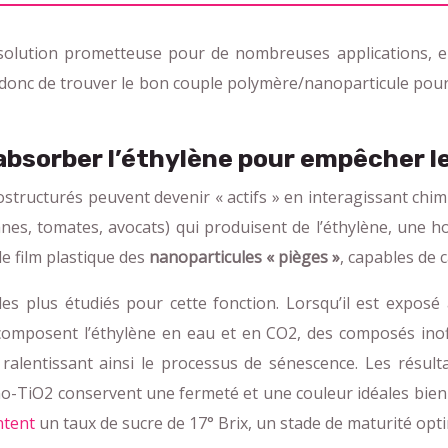
e solution prometteuse pour de nombreuses applications, el
 donc de trouver le bon couple polymère/nanoparticule pour
bsorber l’éthylène pour empêcher les
ostructurés peuvent devenir « actifs » en interagissant ch
anes, tomates, avocats) qui produisent de l’éthylène, une
le film plastique des
nanoparticules « pièges »
, capables de 
 les plus étudiés pour cette fonction. Lorsqu’il est expos
écomposent l’éthylène en eau et en CO2, des composés inoff
, ralentissant ainsi le processus de sénescence. Les résu
-TiO2 conservent une fermeté et une couleur idéales bien 
ntent
un taux de sucre de 17° Brix, un stade de maturité opti