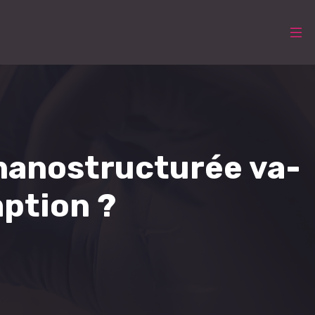
 nanostructurée va-
mption ?