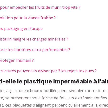
pour empêcher les fruits de mûrir trop vite ?
solution pour la viande fraîche ?
ons packaging en Europe
istallin malgré les charges minérales ?
surer les barrières ultra-performantes ?
protéger l’humain ?
ucturés peuvent-ils diviser par 3 les rejets toxiques ?
d-elle le plastique imperméable à l’ai
l’argile, une « boue » purifiée, peut sembler contre-intuiti
e, se présentent sous forme de feuillets extrêmement fin
 ces plaquettes s’alignent perpendiculairement à la directi