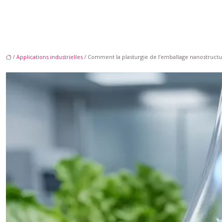
/
Applications industrielles
/ Comment la plasturgie de l’emballage nanostructur