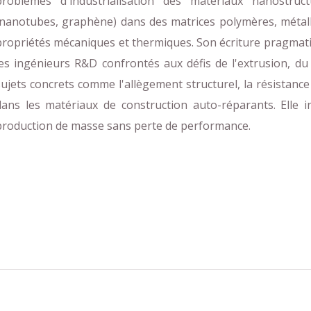
problèmes d'industrialisation des matériaux nanostruct
(nanotubes, graphène) dans des matrices polymères, métal
propriétés mécaniques et thermiques. Son écriture pragmati
les ingénieurs R&D confrontés aux défis de l'extrusion, du f
sujets concrets comme l'allègement structurel, la résistance 
dans les matériaux de construction auto-réparants. Elle i
production de masse sans perte de performance.