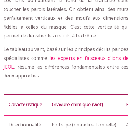
Les ions bombardent le fond de la tranchée sans
toucher les parois latérales. On obtient ainsi des murs
parfaitement verticaux et des motifs aux dimensions
fidèles à celles du masque. C’est cette verticalité qui
permet de densifier les circuits à l’extrême.
Le tableau suivant, basé sur les principes décrits par des
spécialistes comme
les experts en faisceaux d’ions de
JEOL
, résume les différences fondamentales entre ces
deux approches.
Caractéristique
Gravure chimique (wet)
Bo
Directionnalité
Isotrope (omnidirectionnelle)
An