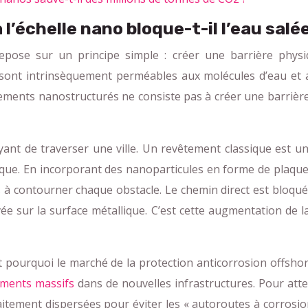
l’échelle nano bloque-t-il l’eau sal
 repose sur un principe simple : créer une barrière phys
sont intrinsèquement perméables aux molécules d’eau et au
tements nanostructurés ne consiste pas à créer une barrièr
ant de traverser une ville. Un revêtement classique est une
nique. En incorporant des nanoparticules en forme de plaqu
 à contourner chaque obstacle. Le chemin direct est bloqué. 
vée sur la surface métallique. C’est cette augmentation de
t pourquoi le marché de la protection anticorrosion offsh
ements massifs
dans de nouvelles infrastructures. Pour attei
aitement dispersées pour éviter les « autoroutes à corrosion