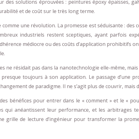
sur des solutions éprouvées : peintures époxy épaisses, g
rabilité et de coût sur le très long terme.
 comme une révolution. La promesse est séduisante : des cou
breux industriels restent sceptiques, ayant parfois expé
dhérence médiocre ou des coûts d’application prohibitifs ont
le.
omies ne résidait pas dans la nanotechnologie elle-même, mai
 presque toujours à son application. Le passage d’une pr
angement de paradigme. Il ne s’agit plus de couvrir, mais de 
n des bénéfices pour entrer dans le « comment » et le « p
es qui anéantissent leur performance, et les arbitrages 
une grille de lecture d’ingénieur pour transformer la pr