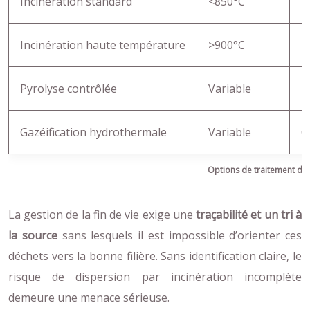
Incinération standard
<850°C
F
Incinération haute température
>900°C
D
Pyrolyse contrôlée
Variable
R
Gazéification hydrothermale
Variable
C
Options de traitement de
La gestion de la fin de vie exige une
traçabilité et un tri à
la source
sans lesquels il est impossible d’orienter ces
déchets vers la bonne filière. Sans identification claire, le
risque de dispersion par incinération incomplète
demeure une menace sérieuse.