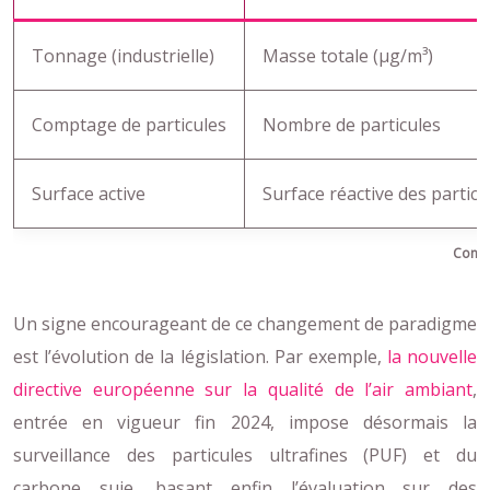
Tonnage (industrielle)
Masse totale (µg/m³)
Comptage de particules
Nombre de particules
Surface active
Surface réactive des particu
Compa
Un signe encourageant de ce changement de paradigme
est l’évolution de la législation. Par exemple,
la nouvelle
directive européenne sur la qualité de l’air ambiant
,
entrée en vigueur fin 2024, impose désormais la
surveillance des particules ultrafines (PUF) et du
carbone suie, basant enfin l’évaluation sur des